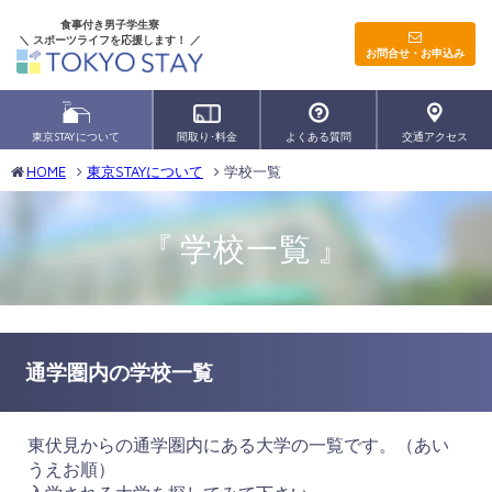
食事付き男子学生寮
スポーツライフを応援します！
お問合せ・お申込み
東京STAYについて
間取り･料金
よくある質問
交通アクセス
HOME
東京STAYについて
学校一覧
学校一覧
通学圏内の学校一覧
東伏見からの通学圏内にある大学の一覧です。（あい
うえお順）